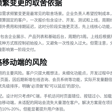
频繁变更的取舍依据
和需求频繁变更是最常见的取舍场景。企业负责人希望控制成本
预算固定的客户，一次报价包含设计、开发、测试和上线，周期约
额外费用和排期延迟，这时分阶段实施更灵活，先上线核心功能
，包含企业展示、产品列表和基础后台，周期约3周。上线后根据
这种方式既控制初始投入，又避免一次性投入过大。但需注意，
接影响第一阶段交付。
略移动端的风险
用的主要风险。客户只提大概想法，未细化功能点，开发过程中
要页面，因后期新增在线咨询、会员系统等功能，实际开发量翻倍
先级排序，明确“必须做”和“可以延后”的部分。
配。设计时只考虑PC端，手机访问时页面错位、按钮过小、加
来自移动端，未适配的网站会流失大量潜在客户。解决方案是在项
10%-20%，但能显著提升用户体验。