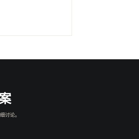
案
细讨论。